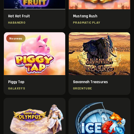
Hot Hot Fruit
Mustang Rush
HABANERO
PRAGMATIC PLAY
Nouveau
Piggy Tap
Savannah Treasures
GALAXSYS
GREENTUBE