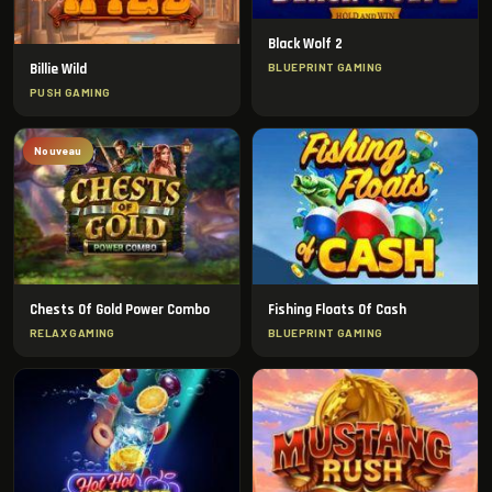
Black Wolf 2
BLUEPRINT GAMING
Billie Wild
PUSH GAMING
Nouveau
Chests Of Gold Power Combo
Fishing Floats Of Cash
RELAX GAMING
BLUEPRINT GAMING