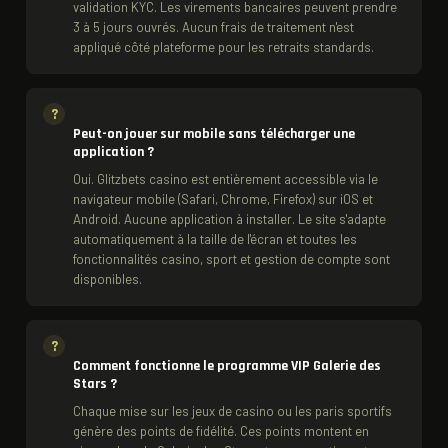
validation KYC. Les virements bancaires peuvent prendre
3 à 5 jours ouvrés. Aucun frais de traitement n'est
appliqué côté plateforme pour les retraits standards.
?
Peut-on jouer sur mobile sans télécharger une
application ?
Oui. Glitzbets casino est entièrement accessible via le
navigateur mobile (Safari, Chrome, Firefox) sur iOS et
Android. Aucune application à installer. Le site s'adapte
automatiquement à la taille de l'écran et toutes les
fonctionnalités casino, sport et gestion de compte sont
disponibles.
?
Comment fonctionne le programme VIP Galerie des
Stars ?
Chaque mise sur les jeux de casino ou les paris sportifs
génère des points de fidélité. Ces points montent en