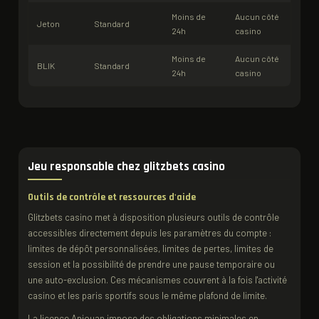
Moins de
Aucun côté
Jeton
Standard
24h
casino
Moins de
Aucun côté
BLIK
Standard
24h
casino
Jeu responsable chez glitzbets casino
Outils de contrôle et ressources d'aide
Glitzbets casino met à disposition plusieurs outils de contrôle
accessibles directement depuis les paramètres du compte :
limites de dépôt personnalisées, limites de pertes, limites de
session et la possibilité de prendre une pause temporaire ou
une auto-exclusion. Ces mécanismes couvrent à la fois l'activité
casino et les paris sportifs sous le même plafond de limite.
La licence Anjouan impose des obligations minimales en