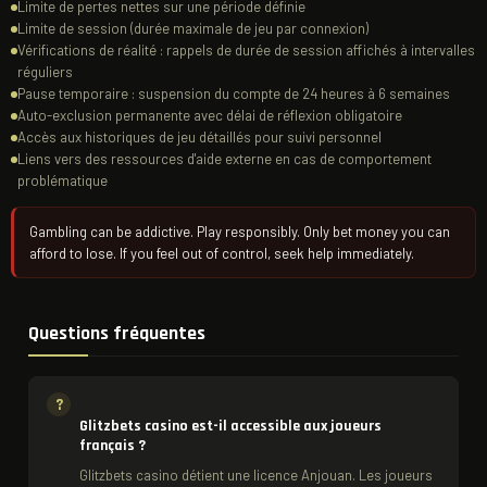
Limite de pertes nettes sur une période définie
Limite de session (durée maximale de jeu par connexion)
Vérifications de réalité : rappels de durée de session affichés à intervalles
réguliers
Pause temporaire : suspension du compte de 24 heures à 6 semaines
Auto-exclusion permanente avec délai de réflexion obligatoire
Accès aux historiques de jeu détaillés pour suivi personnel
Liens vers des ressources d'aide externe en cas de comportement
problématique
Gambling can be addictive. Play responsibly. Only bet money you can
afford to lose. If you feel out of control, seek help immediately.
Questions fréquentes
?
Glitzbets casino est-il accessible aux joueurs
français ?
Glitzbets casino détient une licence Anjouan. Les joueurs