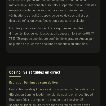
matière de jeu responsable. Toutefois, l'opérateur va au-delà des
exigences réglementaires minimales en proposant des
vérifications de réalité (rappels de durée de session) et des
délais de réflexion avant l'activation d'une auto-exclusion.
Pour les joueurs résidant en France qui ressentent des
difficultés liées au jeu, l'association Joueurs Info Service (09 74
75 13 13) propose une écoute confidentielle gratuite. Aucun gain
ne justifie de jouer avec des fonds essentiels au quotidien.
Casino live et tables en direct
Evolution Gaming au cœur du live
Les tables live de glitzbets casino s'appuient sur l'infrastructure
d'Evolution Gaming, leader mondial du casino en direct. Speed
Roulette réduit le temps entre chaque tour à environ 25
secondes, Blackjack Party propose des tables festives avec