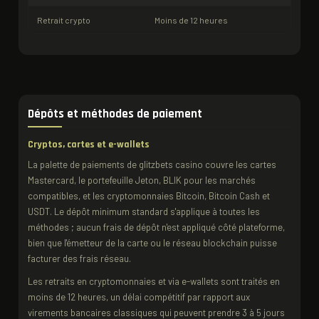
Retrait crypto
Moins de 12 heures
Dépôts et méthodes de paiement
Cryptos, cartes et e-wallets
La palette de paiements de glitzbets casino couvre les cartes
Mastercard, le portefeuille Jeton, BLIK pour les marchés
compatibles, et les cryptomonnaies Bitcoin, Bitcoin Cash et
USDT. Le dépôt minimum standard s'applique à toutes les
méthodes ; aucun frais de dépôt n'est appliqué côté plateforme,
bien que l'émetteur de la carte ou le réseau blockchain puisse
facturer des frais réseau.
Les retraits en cryptomonnaies et via e-wallets sont traités en
moins de 12 heures, un délai compétitif par rapport aux
virements bancaires classiques qui peuvent prendre 3 à 5 jours