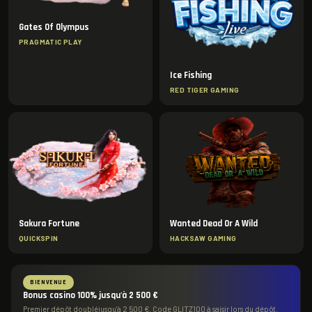
Gates Of Olympus
PRAGMATIC PLAY
Ice Fishing
RED TIGER GAMING
Sakura Fortune
Wanted Dead Or A Wild
QUICKSPIN
HACKSAW GAMING
BIENVENUE
Bonus casino 100% jusqu'à 2 500 €
Premier dépôt doubléjusqu'à 2 500 €. Code GLITZ100 à saisir lors du dépôt.