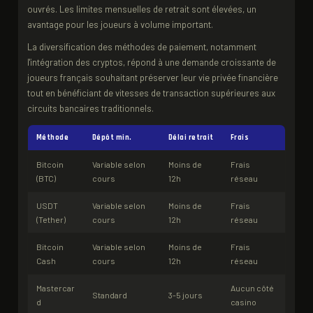
ouvrés. Les limites mensuelles de retrait sont élevées, un
avantage pour les joueurs à volume important.
La diversification des méthodes de paiement, notamment
l'intégration des cryptos, répond à une demande croissante de
joueurs français souhaitant préserver leur vie privée financière
tout en bénéficiant de vitesses de transaction supérieures aux
circuits bancaires traditionnels.
Méthode
Dépôt min.
Délai retrait
Frais
Bitcoin
Variable selon
Moins de
Frais
(BTC)
cours
12h
réseau
USDT
Variable selon
Moins de
Frais
(Tether)
cours
12h
réseau
Bitcoin
Variable selon
Moins de
Frais
Cash
cours
12h
réseau
Mastercar
Aucun côté
Standard
3-5 jours
d
casino