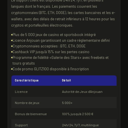
Le support client est disponible 24h/24, 7j/7, en plusieurs
langues dont le français. Les paiements couvrent les
cryptomonnaies (BTC, ETH, DOGE), les cartes bancaires et les e-
wallets, avec des délais de retrait inférieurs à 12 heures pour les
cryptos et portefeuilles électroniques.
Plus de 5 000 jeux de casino et sportsbook intégré
Licence Anjouan garantissant un cadre réglementaire défini
Cryptomonnaies acceptées : BTC, ETH, DOGE
Cashback VIP jusqu'à 15% sur les pertes casino
Programme de fidélité «Galerie des Stars» avec freebets et
tours gratuits
Code promo GLITZ100 disponible à l'inscription
Caractéristique
Détail
Licence
Autorité de Jeux d'Anjouan
Nombre de jeux
5 000+
Bonus de bienvenue
100% jusqu'à 2 500 €
Support
24h/24, 7j/7, multilingue